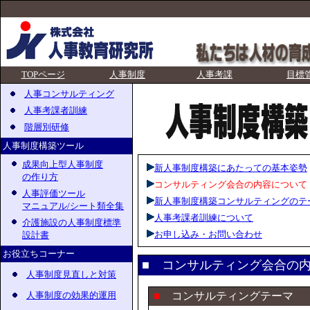
TOPページ
人事制度
人事考課
目標
人事コンサルティング
人事考課者訓練
階層別研修
人事制度構築ツール
成果向上型人事制度
新人事制度構築にあたっての基本姿勢
の作り方
コンサルティング会合の内容について
人事評価ツール
新人事制度構築コンサルティングのテ
マニュアル/シート類全集
人事考課者訓練について
介護施設の人事制度標準
お申し込み・お問い合わせ
設計書
お役立ちコーナー
■
コンサルティング会合の
人事制度見直しと対策
人事制度の効果的運用
■
コンサルティングテーマ