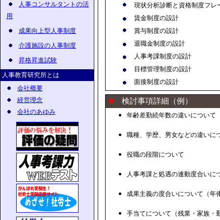
人事コンサルタントの活
現状分析診断と資格制度フレ
用
賃金制度の設計
成果向上型人事制度
賞与制度の設計
退職金制度の設計
介護施設の人事制度
人事考課制度の設計
昇格昇進試験
目標管理制度の設計
人事教育研究所とは
面接制度の設計
会社概要
経営理念
■
検討事項詳細（例）
会社のあゆみ
年齢差勤続年数の違いについて
職種、学歴、男女などの違いに
役職の段階について
人事考課と処遇の連動度合いに
成果主義の度合いについて（年
手当てについて（残業・家族・