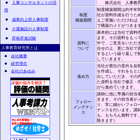
人事コンサルタントの活
株式会社 人事教
制度構築期間は約半年
用
制度
社が資料作成を行うた
成果向上型人事制度
構築期間
えご実施いただければ
で構築のメドがつきま
介護施設の人事制度
基本的には当社で資料
ます。その資料をもっ
昇格昇進試験
資料に
中で、ご意見をいただ
人事教育研究所とは
ついて
合せの上、更に当社で
するという繰り返しで
会社概要
していきます。
経営理念
当社が貴社の意向を反
会社のあゆみ
を作成し、それをもと
進め方
出していただき、その
た資料を当社で修正・
がら進めていきます。
講師に他に専属の担当
きます。その担当者が
フォロー
り、常に細かいフォロ
メンテナン
ナンスを行います。講
ス
も、もちろん無料です
除きます）