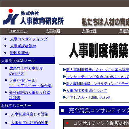
TOPページ
人事制度
人事考課
目標
人事コンサルティング
人事考課者訓練
階層別研修
人事制度構築ツール
成果向上型人事制度
新人事制度構築にあたっての基本姿
の作り方
コンサルティング会合の内容につい
人事評価ツール
新人事制度構築コンサルティングのテー
マニュアル/シート類全集
人事考課者訓練について
介護施設の人事制度標準
お申し込み・お問い合わせ
設計書
お役立ちコーナー
■
完全請負コンサルティン
人事制度見直しと対策
人事制度の効果的運用
■
コンサルティング制度の比