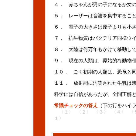
４． 赤ちゃんが男の子になるか女
５． レーザーは音波を集中するこ
６． 電子の大きさは原子よりも小
７． 抗生物質はバクテリア同様ウ
８． 大陸は何万年もかけて移動し
９． 現在の人類は、原始的な動物
１０． ごく初期の人類は、恐竜と
１１． 放射能に汚染された牛乳は
科学には自信があったが、全問正解
常識チェックの答え
（下の行をハイ
〈１〉
○
〈２〉
×
〈３〉
○
〈４〉
○
〈
１〉
×