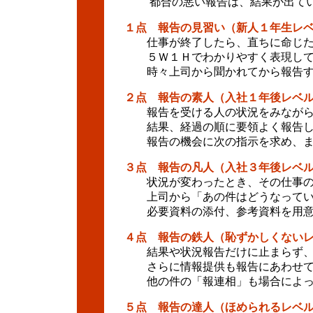
都合の悪い報告は、結果が出てい
１点 報告の見習い（新人１年生レ
仕事が終了したら、直ちに命じた
５Ｗ１Ｈでわかりやすく表現して
時々上司から聞かれてから報告す
２点 報告の素人（入社１年後レベ
報告を受ける人の状況をみながら
結果、経過の順に要領よく報告し
報告の機会に次の指示を求め、ま
３点 報告の凡人（入社３年後レベ
状況が変わったとき、その仕事の
上司から「あの件はどうなってい
必要資料の添付、参考資料を用意
４点 報告の鉄人（恥ずかしくない
結果や状況報告だけに止まらず、
さらに情報提供も報告にあわせて
他の件の「報連相」も場合によっ
５点 報告の達人（ほめられるレベ