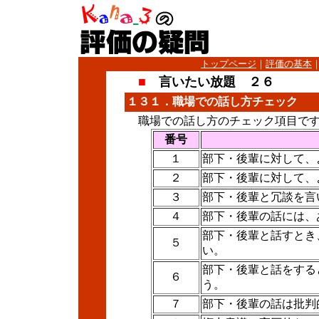
トップページ
｜
評価の基本
■
言いたい放題 ２６
１３１．職場での話し方チェック
職場での話し方のチェック項目です
番号
１
部下・後輩に対して、
２
部下・後輩に対して、
３
部下・後輩と冗談を言
４
部下・後輩の話には、
部下・後輩と話すとき
５
い。
部下・後輩と話をする
６
う。
７
部下・後輩の話は批判