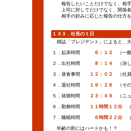
報告したいことだけでなく、相手
上司に対してだけでなく、関係各
相手の好みに応じた報告の仕方を
１３３．社長の１日
雑誌「プレジデント」によると、大
１．起床時間
６：１２
（一般
２．出社時間
８：１４
（決し
３．昼食事間
１２：０２
（社員
４．退社時間
１９：２６
（その
５．就寝時間
２３：４９
（ニュ
６．勤務時間
１１時間１２分
（
７．睡眠時間
６時間２２分
（
年齢の割にはハードかも！？