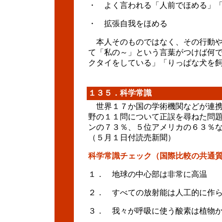
・ よく言われる「人前でほめる」
・ 拡張自我をほめる
本人そのものではなく、その行動や
て「私の～」という言葉がつけば何で
クタイをしている」「りっぱな犬を
１３５．科学常識
世界１７か国の学術機関などが連携
野の１１問について正誤を尋ねた問
ンの７３％、５位アメリカの６３％
（５月１日付読売新聞）
科学常識チェック（国際比較の共通質
１． 地球の中心部は非常に高温
２． すべての放射能は人工的に作
３． 我々が呼吸に使う酸素は植物