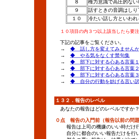
８
権力意識で高圧的ない
９
話すときの音調はしり
１０
冷たい話し方といわれ
１０項目の内３つ以上該当したら要
下記の記事をご覧ください。
→
◆ 話し方を変えてみません
→
◆ やる気をなくす禁句集
→
◆ 部下に対する心ある言葉
→
◆ 部下に対する心ある言葉
→
◆ 部下に対する心ある言葉
→
◆ 自分の行動を妨げる言い
１３２．報告のレベル
あなたの報告はどのレベルですか
０点 報告の入門前（報告以前の問
報告は上司の機嫌のいい時だけ
自分に都合のいい報告だけを行い