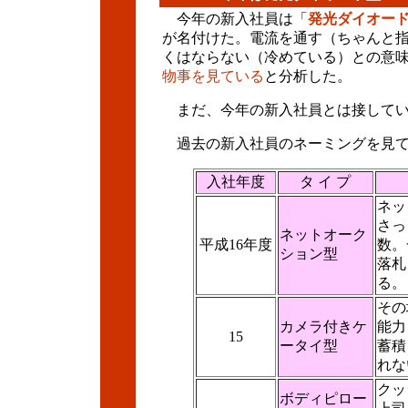
今年の新入社員は「
発光ダイオー
が名付けた。電流を通す（ちゃんと
くはならない（冷めている）との意
物事を見ている
と分析した。
まだ、今年の新入社員とは接してい
過去の新入社員のネーミングを見て
入社年度
タ イ プ
ネッ
さっ
ネットオーク
平成16年度
数。
ション型
落札
る。
その
カメラ付きケ
能力
15
ータイ型
蓄積
れな
クッ
ボディピロー