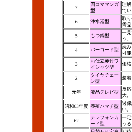
四コママンガ
理解
7
型
てい
取り
浄水器型
6
需品
一見
もつ鍋型
5
う。
読み
バーコード型
4
可能
お仕立券付ワ
価格
3
イシャツ型
タイヤチェー
装着
2
ン型
反応
元年
液晶テレビ型
大。
過保
昭和63年度
養殖ハマチ型
い。
テレフォンカ
一定
62
ード型
うる
日替わり定食
期待