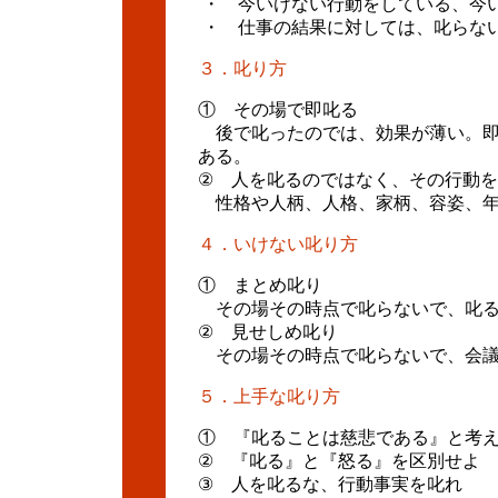
・ 今いけない行動をしている、今
・ 仕事の結果に対しては、叱らな
３．叱り方
① その場で即叱る
後で叱ったのでは、効果が薄い。即
ある。
② 人を叱るのではなく、その行
性格や人柄、人格、家柄、容姿、年
４．いけない叱り方
① まとめ叱り
その場その時点で叱らないで、叱る
② 見せしめ叱り
その場その時点で叱らないで、会議
５．上手な叱り方
① 『叱ることは慈悲である』と考
② 『叱る』と『怒る』を区別せよ
③ 人を叱るな、行動事実を叱れ