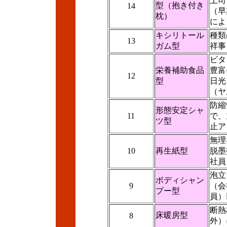
上司
型（抱き付き
14
（早
枕）
によ
キシリトール
種類
13
ガム型
祥事
ビタ
栄養補助食品
豊富
12
型
日光
（ヤ
防縮
形態安定シャ
11
で、
ツ型
止ア
無理
10
再生紙型
脱墨
社員
泡立
ボディシャン
9
（会
プー型
員）
断熱
床暖房型
8
外）