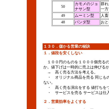
カモメのジョ
群れ
50
ナサン型
一方
49
ムーミン型
人畜
48
パンダ型
おと
１３０．儲かる営業の秘訣
１．値段を安くしない
１００円のものを１０００個売るの
か。値下げは一時的に売上は伸びる
→ 高く売る方法を考える。
・ オリジナル商品を売る 同じも
ない。
・ 高く売る演出をする 値打ちを
・ サービスを売る サービスは仕
２．営業効率をよくする