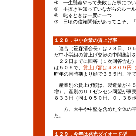
④ 一生懸命やって失敗した事につ
⑤ 手抜きや知っていながらのルー
⑥ 叱るときは一度に一つ
⑦ 日頃の信頼関係があってこそ、
１２８．中小企業の賃上げ率
連合（笹森清会長）は２３日、０５
だ中小労組の賃上げ交渉の中間集計
２２日までに回答（１次回答含む）
は５０６で、
賃上げ額は４８０９円
昨年の同時期より額で３６５円、率
産業別の賃上げ額は、製造業が４５
増）。産別のＵＩゼンセン同盟が事
８３３円（同１０５０円、０．３８
一方、大手や中堅を含めた全体の平
た。
１２９．今年は発光ダイオード型