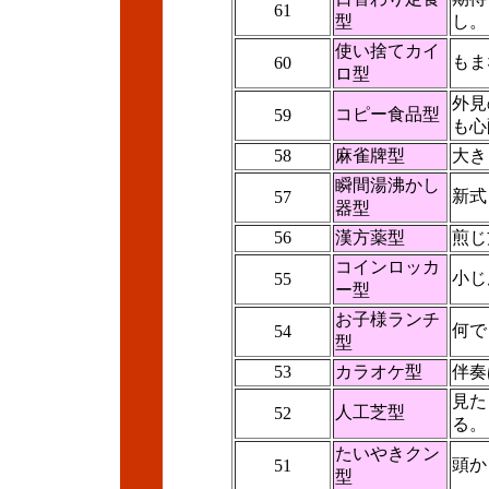
61
型
し。
使い捨てカイ
もま
60
ロ型
外見
コピー食品型
59
も心
58
麻雀牌型
大き
瞬間湯沸かし
新式
57
器型
56
漢方薬型
煎じ
コインロッカ
小じ
55
ー型
お子様ランチ
何で
54
型
53
カラオケ型
伴奏
見た
人工芝型
52
る。
たいやきクン
頭か
51
型