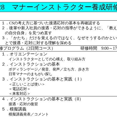
28 マナーインストラクター養成研
１．
CSの考え方に基づいた接遇応対の基本を再確認する
２．後輩や新入社員の接遇・応対の指導ができるように、「教
の自分自身」を見つめ直す
３．「かたち」だけを覚えるのではなく、なぜそうするのかと
とで接遇・応対に対する理解を深める
修プログラム（
2日間コース） 研修時間 9:00～17:
１．オリエンテーション
インストラクターとしての心構え、取り組み方
２．インストラクションの基本
ボディランゲージ／発音、発声／立ち方、歩き方
日常マナーのまちがい探し
３．インストラクションの基本と実践（
I
）
＜正しいことば使い＞
＜電話応対＞
＜来客対応＞
４．インストラクションの基本と実践（
II
）
接遇・応対の復習
５．模擬講義
模擬講義発表／コメント