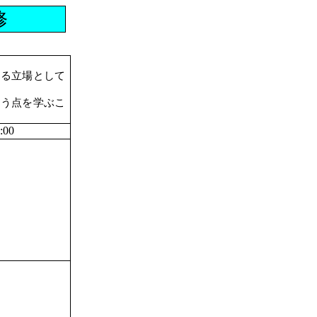
修
える立場として
いう点を学ぶこ
00