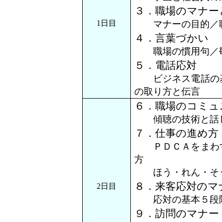
３．職場のマナー
1日目
マナーの目的／職
４．言葉づかい
職場の慣用句／敬
５．電話応対
ビジネス電話の基
の取り方と伝言
６．職場のコミュ
傾聴の技術と話
７．仕事の進め方
ＰＤＣＡをまわす
方
ほう・れん・そう
８．来客応対のマ
2日目
応対の基本５段階
９．訪問のマナー