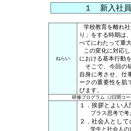
１ 新入社
学校教育を離れ社
り」をする時期は
べてにわたって重
この変化に対応し
における基本行動
ねらい
そこで、今回の研
自身に考させ、仕
ークの重要性を肌
びます。
研修プログラム（
2日間コ
１．挨拶とよい人
プラス思考で考え
２．社会人として
学生と社会人の違