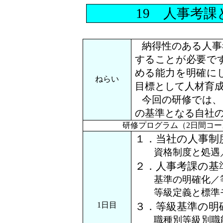
19 人事考
納得性のある人事
することが必要で
める能力を明確に
ねらい
目標として人材育
今回の研修では、
の基準となる自社
研修プログラム（
2日間コ
１．当社の人事制
資格制度と処遇／
２．人事考課の基
基準の明確化／等
等級定義と標準モ
1日目
３．等級基準の明
職種別等級別職能