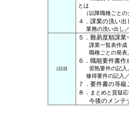
とは
（以降職種ごとの
４．課業の洗い出
業務の洗い出し
５．難易度順課業
課業一覧表作成
職種ごとの発表／
６．職能要件書作
習熟要件の記入／
2日目
修得要件の記入
７．要件書の等級
８．
まとめと質疑応
今後のメンテ