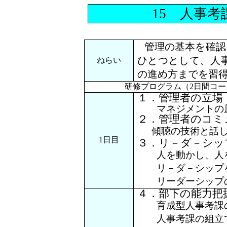
15 人事
管理の基本を確認
ひとつとして、人
ねらい
の進め方までを習
研修プログラム（
2日間コ
１．管理者の立場
マネジメントの原
２．管理者のコミ
傾聴の技術と話
1日目
３．リ－ダ－シッ
人を動かし、人を
リ－ダ－シップを
リーダーシップの
４．部下の能力把
育成型人事考課の
人事考課の組立て