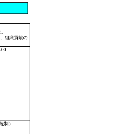
化。
し、組織貢献の
00
統制）