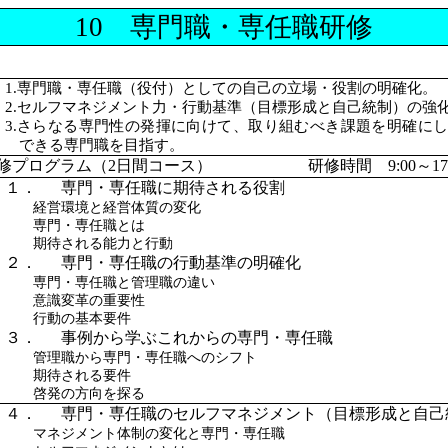
10 専門職・専任職研修
1.専門職・専任職（役付）としての自己の立場・役割の明確化。
2.セルフマネジメント力・行動基準（目標形成と自己統制）の強
3.さらなる専門性の発揮に向けて、取り組むべき課題を明確に
できる専門職を目指す。
修プログラム（
2日間コース） 研修時間 9:00～17:
１．
専門・専任職に期待される役割
経営環境と経営体質の変化
専門・専任職とは
期待される能力と行動
２．
専門・専任職の行動基準の明確化
専門・専任職と管理職の違い
意識変革の重要性
行動の基本要件
３．
事例から学ぶこれからの専門・専任職
管理職から専門・専任職へのシフト
期待される要件
啓発の方向を探る
４．
専門・専任職のセルフマネジメント（目標形成と自己
マネジメント体制の変化と専門・専任職